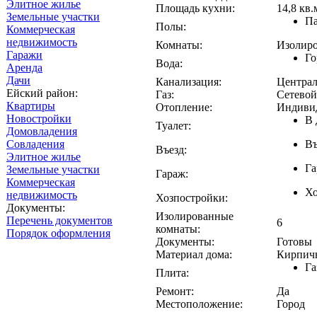
Элитное жилье
Площадь кухни:
14,8 кв.
Земельные участки
Па
Полы:
Коммерческая
недвижимость
Комнаты:
Изолир
Гаражи
Го
Вода:
Аренда
Дачи
Канализация:
Централ
Ейский район:
Газ:
Сетевой
Квартиры
Отопление:
Индивид
Новостройки
В 
Туалет:
Домовладения
Совладения
Въ
Въезд:
Элитное жилье
Га
Земельные участки
Гараж:
Коммерческая
Хо
недвижимость
Хозпостройки:
Документы:
Изолированные
Перечень документов
6
комнаты:
Порядок оформления
Документы:
Готовы
Материал дома:
Кирпич
Га
Плита:
Ремонт:
Да
Местоположение:
Город