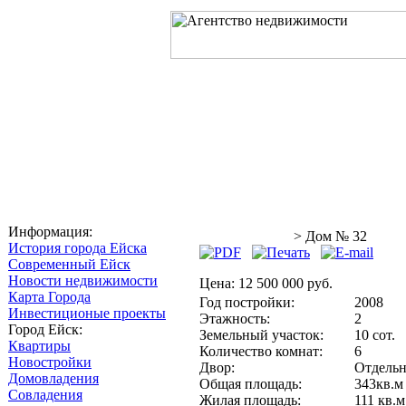
Главная
О компании
Услуг
Информация:
Домовладения
> Дом № 32
История города Ейска
Современный Ейск
Новости недвижимости
Цена:
12 500 000 руб.
Карта Города
Год постройки:
2008
Инвестиционые проекты
Этажность:
2
Город Ейск:
Земельный участок:
10 сот.
Квартиры
Количество комнат:
6
Новостройки
Двор:
Отдель
Домовладения
Общая площадь:
343кв.м
Совладения
Жилая площадь:
111 кв.м