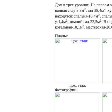
Дом в трех уровнях. На первом 
2
2
ванная с с/у-3,8м
, зал-38,4м
, к
2
находятся: спальня-10,4м
, спаль
2
2
у-1,4м
, зимний сад-22,5м
. В п
2
котельная-10,1м
, мастерская-20
Планы:
цок. этаж
Фотографии: