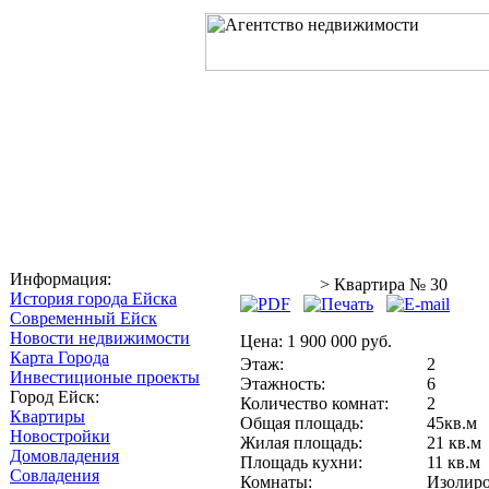
Главная
О компании
Услуг
Информация:
Квартиры
> Квартира № 30
История города Ейска
Современный Ейск
Новости недвижимости
Цена:
1 900 000 руб.
Карта Города
Этаж:
2
Инвестиционые проекты
Этажность:
6
Город Ейск:
Количество комнат:
2
Квартиры
Общая площадь:
45кв.м
Новостройки
Жилая площадь:
21 кв.м
Домовладения
Площадь кухни:
11 кв.м
Совладения
Комнаты:
Изолир