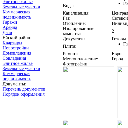
Элитное жилье
Го
Вода:
Земельные участки
Коммерческая
Канализация:
Централ
недвижимость
Газ:
Сетевой
Гаражи
Отопление:
Индивид
Аренда
Изолированные
2
Дачи
комнаты:
Ейский район:
Документы:
Готовы
Квартиры
Га
Плита:
Новостройки
Домовладения
Ремонт:
Евро
Совладения
Местоположение:
Город
Элитное жилье
Фотографии:
Земельные участки
Коммерческая
недвижимость
Документы:
Перечень документов
Порядок оформления