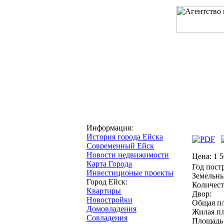
Главная
О компани
Информация:
Совладе
История города Ейска
Современный Ейск
Новости недвижимости
Цена:
1 5
Карта Города
Год пост
Инвестиционые проекты
Земельны
Город Ейск:
Количест
Квартиры
Двор:
Новостройки
Общая п
Домовладения
Жилая пл
Совладения
Площадь 