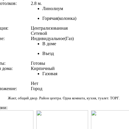
отолков:
2.8 м.
Линолиум
Горячая(колонка)
ция:
Централизованная
Сетевой
е:
Индивидуальное(Газ)
В доме
Въезд
ты:
Готовы
 дома:
Кирпичный
Газовая
Нет
ложение:
Город
Жакт, общий двор. Район центра. Одна комната, кухня, туалет. ТОРГ.
фии: