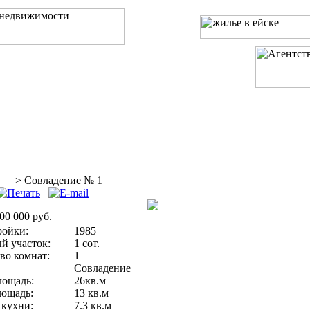
и
Услуги
Предложения
ния
> Совладение № 1
00 000 руб.
ройки:
1985
й участок:
1 сот.
во комнат:
1
Совладение
лощадь:
26кв.м
ощадь:
13 кв.м
кухни:
7.3 кв.м