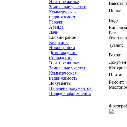
Элитное жилье
Высота п
Земельные участки
Полы:
Коммерческая
недвижимость
Вода:
Гаражи
Аренда
Канализа
Дачи
Газ:
Ейский район:
Отоплени
Квартиры
Туалет:
Новостройки
Домовладения
Въезд:
Совладения
Докумен
Элитное жилье
Материал
Земельные участки
Коммерческая
Плита:
недвижимость
Ремонт:
Документы:
Местопо
Перечень документов
Порядок оформления
Фотогра