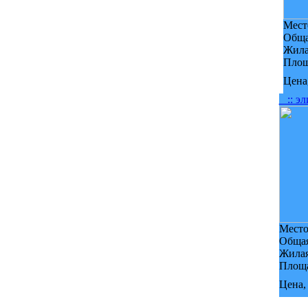
Мест
Обща
Жила
Площ
Цена,
:: эл
Место
Общая
Жилая
Площа
Цена,