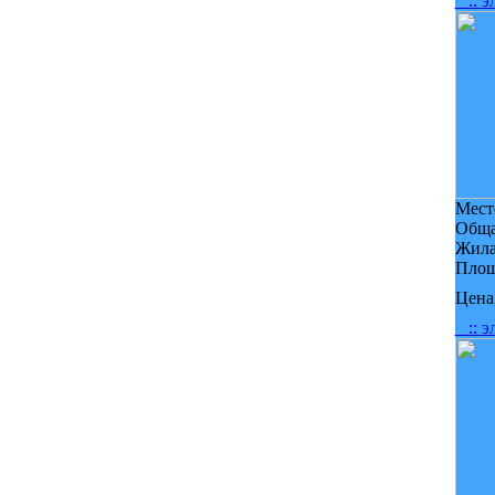
:: э
Мест
Обща
Жила
Площ
Цена,
:: э