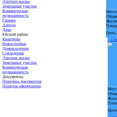
Элитное жилье
Земельные участки
Коммерческая
Мест
недвижимость
Общая
Гаражи
Жилая
Аренда
Площа
Дачи
Цена,
Ейский район:
Квартиры
:: э
Новостройки
Домовладения
Совладения
Элитное жилье
Земельные участки
Коммерческая
недвижимость
Документы:
Перечень документов
Порядок оформления
Мест
Обща
Жила
Площ
Цена,