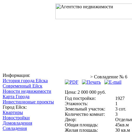
Главная
О компании
Услуг
Информация:
Совладения
> Совладение № 6
История города Ейска
Современный Ейск
Новости недвижимости
Цена:
2 000 000 руб.
Карта Города
Год постройки:
1927
Инвестиционые проекты
Этажность:
1
Город Ейск:
Земельный участок:
3 сот.
Квартиры
Количество комнат:
3
Новостройки
Двор:
Отдель
Домовладения
Общая площадь:
45кв.м
Совладения
Жилая площадь:
30 кв.м