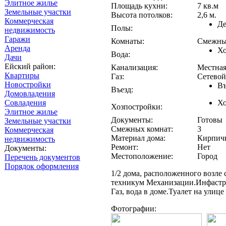
Элитное жилье
Площадь кухни:
7 кв.м
Земельные участки
Высота потолков:
2,6 м.
Коммерческая
Де
Полы:
недвижимость
Гаражи
Комнаты:
Смежны
Аренда
Хо
Вода:
Дачи
Ейский район:
Канализация:
Местна
Квартиры
Газ:
Сетевой
Новостройки
Въ
Въезд:
Домовладения
Совладения
Хо
Хозпостройки:
Элитное жилье
Документы:
Готовы
Земельные участки
Смежных комнат:
3
Коммерческая
Материал дома:
Кирпич
недвижимость
Ремонт:
Нет
Документы:
Местоположение:
Город
Перечень документов
Порядок оформления
1/2 дома, расположенного возле 
техникум Механизации.Инфастру
Газ, вода в доме.Туалет на улице 
Фотографии: