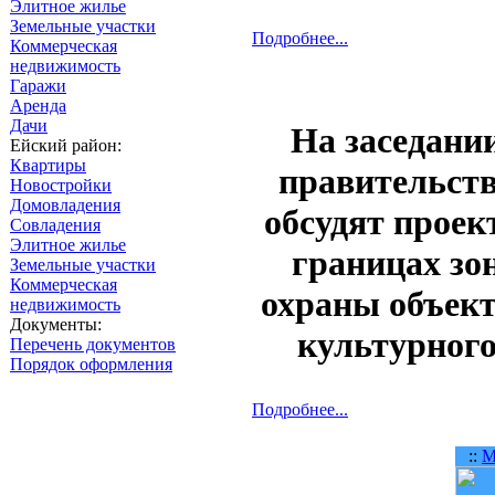
Элитное жилье
Земельные участки
Подробнее...
Коммерческая
недвижимость
Гаражи
Аренда
Дачи
На заседани
Ейский район:
Квартиры
правительст
Новостройки
Домовладения
обсудят проек
Совладения
Элитное жилье
границах зо
Земельные участки
Коммерческая
охраны объек
недвижимость
Документы:
культурног
Перечень документов
Порядок оформления
Подробнее...
::
М