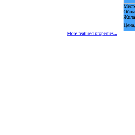
Мест
Обща
Жила
Цена,
More featured properties...