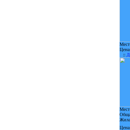
Мест
Цена,
::
Д
Мест
Обща
Жила
Цена,