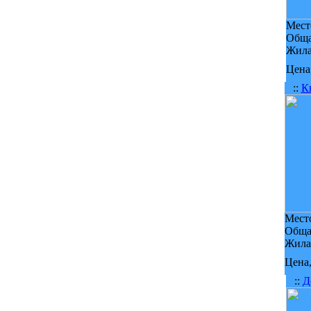
Мест
Обща
Жила
Цена,
::
К
Мест
Обща
Жила
Цена,
::
Д