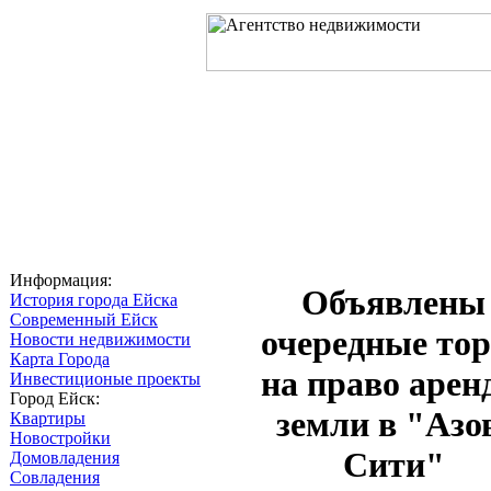
Главная
О компании
Услуг
Информация:
Объявлены
История города Ейска
Современный Ейск
очередные то
Новости недвижимости
Карта Города
на право арен
Инвестиционые проекты
Город Ейск:
земли в "Азо
Квартиры
Новостройки
Сити"
Домовладения
Совладения