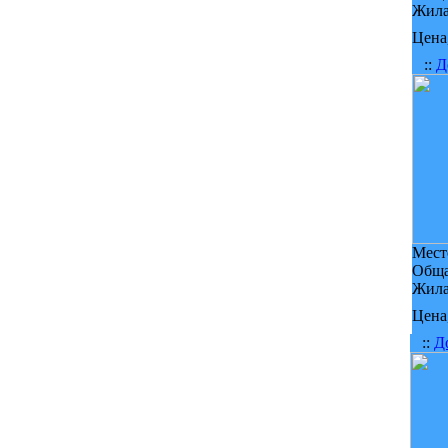
Жила
Цена,
::
Д
Мест
Обща
Жила
Цена,
::
Д