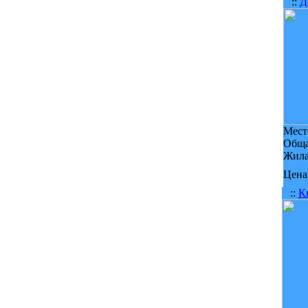
::
Д
Мест
Обща
Жила
Цена,
::
К