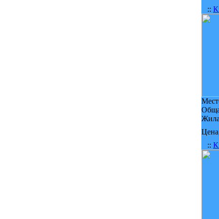
::
К
Мест
Обща
Жила
Цена,
::
К