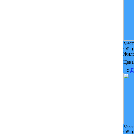
Мест
Обща
Жила
Цена,
::
Д
Мест
Обща